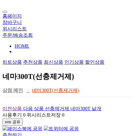
홈페이지
장바구니
위시리스트
주문/배송조회
HOME
히트상품
추천상품
최신상품
인기상품
할인상품
네마300T(선충제거제)
상점 메인
네마300T(선충제거제)
이전상품
다음 상품
선충제거제 네마300T 낱개
사용후기
0
위시리스트저장
0
sns 공유
추천하기