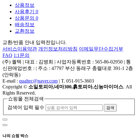
상품정보
사용후기
0
상품문의
0
배송정보
교환정보
교환/반품 안내 입력전입니다.
서비스이용약관
개인정보처리방침
이메일무단수집거부
FAQ
1:1문의
(주) 퀄텍
|
대표 : 김병희
|
사업자등록번호 : 565-86-02950
|
통
신판매업번호 :
|
주소 : 47797 부산 동래구 충렬대로 391-1 2층
(안락동)
E-mail :
qualtec@naver.com
|
T. 051-915-3603
Copyright
©
소일토피아,네마300,흙토피아,신농마이더스
. All
Rights Reserved.
쇼핑몰 전체검색
검색어 입력 필수
검색
나의 쇼핑 박스