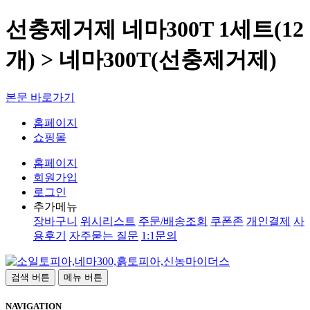
선충제거제 네마300T 1세트(12
개) > 네마300T(선충제거제)
본문 바로가기
홈페이지
쇼핑몰
홈페이지
회원가입
로그인
추가메뉴
장바구니
위시리스트
주문/배송조회
쿠폰존
개인결제
사
용후기
자주묻는 질문
1:1문의
검색 버튼
메뉴 버튼
NAVIGATION